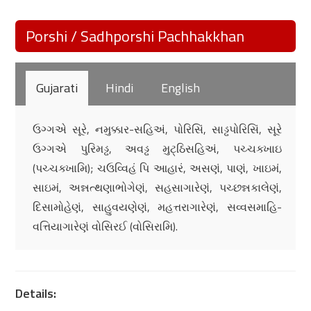
Porshi / Sadhporshi Pachhakkhan
Gujarati
Hindi
English
ઉગ્ગએ સૂરે, નમુક્કાર-સહિઅં, પોરિસિં, સાડ્ઢપોરિસિં, સૂરે
ઉગ્ગએ પુરિમડ્ઢ, અવડ્ઢ મુટ્ઠિસહિઅં, પચ્ચક્ખાઇ
(પચ્ચક્ખામિ); ચઉવ્વિહં પિ આહારં, અસણં, પાણં, ખાઇમં,
સાઇમં, અન્નત્થણાભોગેણં, સહસાગારેણં, પચ્છન્નકાલેણં,
દિસામોહેણં, સાહુવયણેણં, મહત્તરાગારેણં, સવ્વસમાહિ-
વત્તિયાગારેણં વોસિરઈ (વોસિરામિ).
Details: