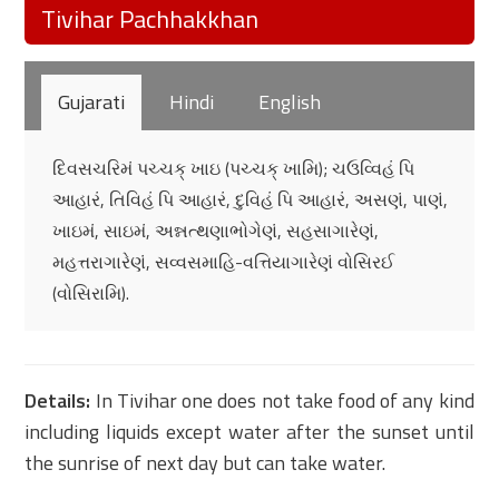
Tivihar Pachhakkhan
Gujarati
Hindi
English
દિવસચરિમં પચ્ચક્ ખાઇ (પચ્ચક્ ખામિ); ચઉવ્વિહં પિ
આહારં, તિવિહં પિ આહારં, દુવિહં પિ આહારં, અસણં, પાણં,
ખાઇમં, સાઇમં, અન્નત્થણાભોગેણં, સહસાગારેણં,
મહત્તરાગારેણં, સવ્વસમાહિ-વત્તિયાગારેણં વોસિરઈ
(વોસિરામિ).
Details:
In Tivihar one does not take food of any kind
including liquids except water after the sunset until
the sunrise of next day but can take water.