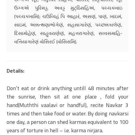
ઉગ્ગએ પુરિમડ્ઢ, અવડ્ઢ મુટ્ઠિસહિઅં, પચ્ચક્ખાઇ
(પચ્ચક્ખામિ); ચઉવ્વિહં પિ આહારં, અસણં, પાણં, ખાઇમં,
સાઇમં, અન્નત્થણાભોગેણં, સહસાગારેણં, પચ્છન્નકાલેણં,
દિસામોહેણં, સાહુવયણેણં, મહત્તરાગારેણં, સવ્વસમાહિ-
વત્તિયાગારેણં વોસિરઈ (વોસિરામિ).
Details:
Don’t eat or drink anything untill 48 minutes after
the sunrise, then sit at one place , fold your
hand(Muththi vaalavi or handful), recite Navkar 3
times and then take food or water. By doing navkarsi
one day, a person can shed karmas equivalent to 100
years of torture in hell – i.e. karma nirjara.