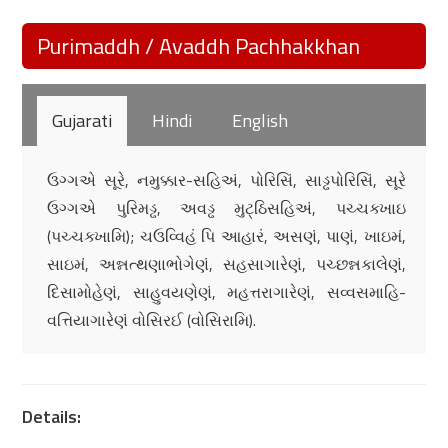
Purimaddh / Avaddh Pachhakkhan
Gujarati
Hindi
English
ઉગ્ગએ સૂરે, નમુક્કાર-સહિઅં, પોરિસિં, સાડ્ઢપોરિસિં, સૂરે
ઉગ્ગએ પુરિમડ્ઢ, અવડ્ઢ મુટ્ઠિસહિઅં, પચ્ચક્ખાઇ
(પચ્ચક્ખામિ); ચઉવ્વિહં પિ આહારં, અસણં, પાણં, ખાઇમં,
સાઇમં, અન્નત્થણાભોગેણં, સહસાગારેણં, પચ્છન્નકાલેણં,
દિસામોહેણં, સાહુવયણેણં, મહત્તરાગારેણં, સવ્વસમાહિ-
વત્તિયાગારેણં વોસિરઈ (વોસિરામિ).
Details: