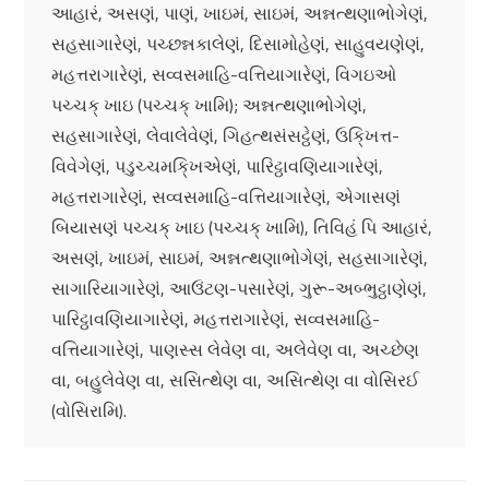
આહારં, અસણં, પાણં, ખાઇમં, સાઇમં, અન્નત્થણાભોગેણં,
સહસાગારેણં, પચ્છન્નકાલેણં, દિસામોહેણં, સાહુવયણેણં,
મહત્તરાગારેણં, સવ્વસમાહિ-વત્તિયાગારેણં, વિગઇઓ
પચ્ચક્ ખાઇ (પચ્ચક્ ખામિ); અન્નત્થણાભોગેણં,
સહસાગારેણં, લેવાલેવેણં, ગિહત્થસંસટ્ઠેણં, ઉકિ્ખત્ત-
વિવેગેણં, પડુચ્ચમકિ્ખએણં, પારિટ્ઠાવણિયાગારેણં,
મહત્તરાગારેણં, સવ્વસમાહિ-વત્તિયાગારેણં, એગાસણં
બિયાસણં પચ્ચક્ ખાઇ (પચ્ચક્ ખામિ), તિવિહં પિ આહારં,
અસણં, ખાઇમં, સાઇમં, અન્નત્થણાભોગેણં, સહસાગારેણં,
સાગારિયાગારેણં, આઉંટણ-પસારેણં, ગુરૂ-અબ્ભુટ્ઠાણેણં,
પારિટ્ઠાવણિયાગારેણં, મહત્તરાગારેણં, સવ્વસમાહિ-
વત્તિયાગારેણં, પાણસ્સ લેવેણ વા, અલેવેણ વા, અચ્છેણ
વા, બહુલેવેણ વા, સસિત્થેણ વા, અસિત્થેણ વા વોસિરઈ
(વોસિરામિ).