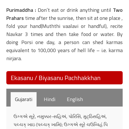
Purimaddha :
Don’t eat or drink anything until
Two
Prahars
time after the sunrise, then sit at one place ,
fold your hand(Muththi vaalavi or handful), recite
Navkar 3 times and then take food or water. By
doing Porsi one day, a person can shed karmas
equivalent to 100,000 years of hell life – i.e. karma
nirjara.
Ekasanu / Biyasanu Pachhakkhan
Gujarati
Hindi
English
ઉગ્ગએ સૂરે, નમુક્કાર-સહિઅં, પોરિસિં, મુટ્ઠિસહિઅં,
પચ્ચક્ ખાઇ (પચ્ચક્ ખામિ); ઉગ્ગએ સૂરે ચઉવ્વિહં પિ