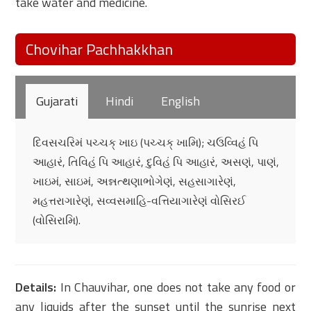
take water and medicine.
Chovihar Pachhakkhan
Gujarati
Hindi
English
દિવસચરિમં પચ્ચક્ ખાઇ (પચ્ચક્ ખામિ); ચઉવ્વિહં પિ
આહારં, તિવિહં પિ આહારં, દુવિહં પિ આહારં, અસણં, પાણં,
ખાઇમં, સાઇમં, અન્નત્થણાભોગેણં, સહસાગારેણં,
મહત્તરાગારેણં, સવ્વસમાહિ-વત્તિયાગારેણં વોસિરઈ
(વોસિરામિ).
Details:
In Chauvihar, one does not take any food or
any liquids after the sunset until the sunrise next