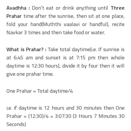
Avadhha :
Don’t eat or drink anything until
Three
Prahar
time after the sunrise, then sit at one place,
fold your hand(Muththi vaalavi or handful), recite
Navkar 3 times and then take food or water.
What is Prahar? :
Take total daytime(i.e. If sunrise is
at 6:45 am and sunset is at 7:15 pm then whole
daytime is 12:30 hours), divide it by four then it will
give one prahar time.
One Prahar = Total daytime/4
i.e. if daytime is 12 hours and 30 minutes then One
Prahar = (12:30)/4 = 3:07:30 (3 Hours 7 Minutes 30
Seconds)