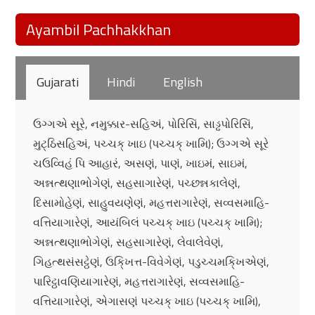
Ayambil Pachhakkhan
Gujarati
Hindi
English
ઉગ્ગએ સૂરે, નમુક્કાર-સહિઅં, પોરિસિં, સાડ્ઢપોરિસિં,
મુટ્ઠિસહિઅં, પચ્ચક્ ખાઇ (પચ્ચક્ ખામિ); ઉગ્ગએ સૂરે
ચઉવ્વિહં પિ આહારં, અસણં, પાણં, ખાઇમં, સાઇમં,
અન્નત્થણાભોગેણં, સહસાગારેણં, પચ્છન્નકાલેણં,
દિસામોહેણં, સાહુવયણેણં, મહત્તરાગારેણં, સવ્વસમાહિ-
વત્તિયાગારેણં, આયંબિલં પચ્ચક્ ખાઇ (પચ્ચક્ ખામિ);
અન્નત્થણાભોગેણં, સહસાગારેણં, લેવાલેવેણં,
ગિહત્થસંસટ્ઠેણં, ઉકિ્ખત્ત-વિવેગેણં, પડુચ્ચમકિ્ખએણં,
પારિટ્ઠાવણિયાગારેણં, મહત્તરાગારેણં, સવ્વસમાહિ-
વત્તિયાગારેણં, એગાસણં પચ્ચક્ ખાઇ (પચ્ચક્ ખામિ),