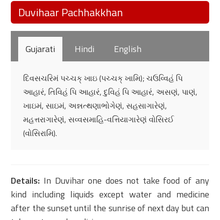
Duvihaar Pachhakkhan
Gujarati
Hindi
English
દિવસચરિમં પચ્ચક્ ખાઇ (પચ્ચક્ ખામિ); ચઉવ્વિહં પિ
આહારં, તિવિહં પિ આહારં, દુવિહં પિ આહારં, અસણં, પાણં,
ખાઇમં, સાઇમં, અન્નત્થણાભોગેણં, સહસાગારેણં,
મહત્તરાગારેણં, સવ્વસમાહિ-વત્તિયાગારેણં વોસિરઈ
(વોસિરામિ).
Details:
In Duvihar one does not take food of any
kind including liquids except water and medicine
after the sunset until the sunrise of next day but can