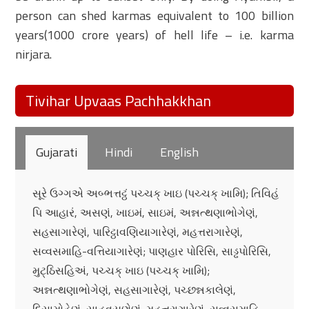
person can shed karmas equivalent to 100 billion
years(1000 crore years) of hell life – i.e. karma
nirjara.
Tivihar Upvaas Pachhakkhan
Gujarati
Hindi
English
સૂરે ઉગ્ગએ અબ્ભત્તટ્ઠં પચ્ચક્ ખાઇ (પચ્ચક્ ખામિ); તિવિહં
પિ આહારં, અસણં, ખાઇમં, સાઇમં, અન્નત્થણાભોગેણં,
સહસાગારેણં, પારિટ્ઠાવણિયાગારેણં, મહત્તરાગારેણં,
સવ્વસમાહિ-વત્તિયાગારેણં; પાણહાર પોરિસિ, સાડ્ઢપોરિસિ,
મુટ્ઠિસહિઅં, પચ્ચક્ ખાઇ (પચ્ચક્ ખામિ);
અન્નત્થણાભોગેણં, સહસાગારેણં, પચ્છન્નકાલેણં,