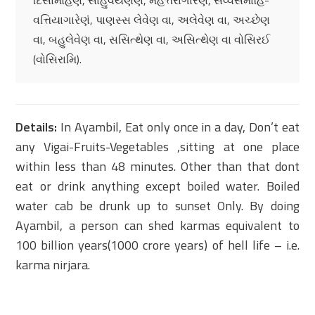
દિસામોહેણં, સાહુવયણેણં, મહત્તરાગારેણં, સવ્વસમાહિ-
વત્તિયાગારેણં, પાણસ્સ લેવેણ વા, અલેવેણ વા, અચ્છેણ
વા, બહુલેવેણ વા, સસિત્થેણ વા, અસિત્થેણ વા વોસિરઈ
(વોસિરામિ).
Details:
In Ayambil, Eat only once in a day, Don’t eat
any Vigai-Fruits-Vegetables ,sitting at one place
within less than 48 minutes. Other than that dont
eat or drink anything except boiled water. Boiled
water cab be drunk up to sunset Only. By doing
Ayambil, a person can shed karmas equivalent to
100 billion years(1000 crore years) of hell life – i.e.
karma nirjara.