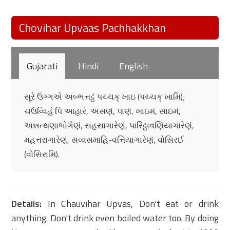
Chovihar Upvaas Pachhakkhan
Gujarati
Hindi
English
સૂરે ઉગ્ગએ અબ્ભત્તટ્ઠં પચ્ચક્ ખાઇ (પચ્ચક્ ખામિ);
ચઉવ્વિહં પિ આહારં, અસણં, પાણં, ખાઇમં, સાઇમં,
અન્નત્થણાભોગેણં, સહસાગારેણં, પારિટ્ઠાવણિયાગારેણં,
મહત્તરાગારેણં, સવ્વસમાહિ-વત્તિયાગારેણં, વોસિરઈ
(વોસિરામિ).
Details:
In Chauvihar Upvas, Don't eat or drink
anything. Don't drink even boiled water too. By doing