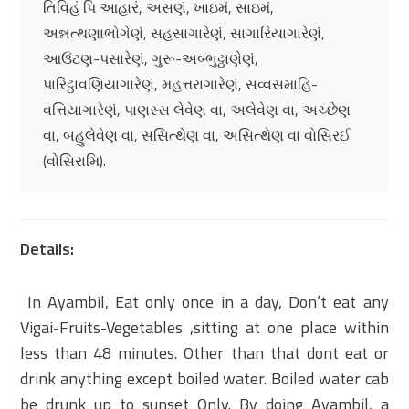
તિવિહં પિ આહારં, અસણં, ખાઇમં, સાઇમં,
અન્નત્થણાભોગેણં, સહસાગારેણં, સાગારિયાગારેણં,
આઉંટણ-પસારેણં, ગુરૂ-અબ્ભુટ્ઠાણેણં,
પારિટ્ઠાવણિયાગારેણં, મહત્તરાગારેણં, સવ્વસમાહિ-
વત્તિયાગારેણં, પાણસ્સ લેવેણ વા, અલેવેણ વા, અચ્છેણ
વા, બહુલેવેણ વા, સસિત્થેણ વા, અસિત્થેણ વા વોસિરઈ
(વોસિરામિ).
Details:
In Ayambil, Eat only once in a day, Don’t eat any
Vigai-Fruits-Vegetables ,sitting at one place within
less than 48 minutes. Other than that dont eat or
drink anything except boiled water. Boiled water cab
be drunk up to sunset Only. By doing Ayambil, a