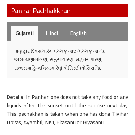
Panhar Pachhakkhan
Gujarati
Hindi
English
પાણહાર દિવસચરિમં પચ્ચક્ ખાઇ (પચ્ચક્ ખામિ);
અન્નત્થણાભોગેણં, સહસાગારેણં, મહત્તરાગારેણં,
સવ્વસમાહિ-વત્તિયાગારેણં વોસિરઈ (વોસિરામિ).
Details:
In Panhar, one does not take any food or any
liquids after the sunset until the sunrise next day.
This pachakhan is taken when one has done Tivihar
Upvas, Ayambil, Nivi, Ekasanu or Biyasanu.